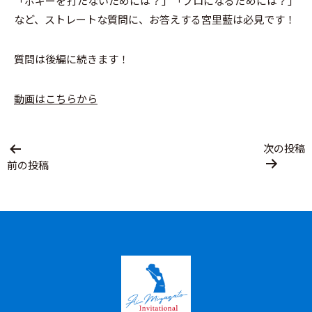
「ボギーを打たないためには？」「プロになるためには？」
など、ストレートな質問に、お答えする宮里藍は必見です！
質問は後編に続きます！
動画はこちらから
投
次の投稿
稿
前の投稿
ナ
ビ
ゲ
ー
シ
ョ
ン