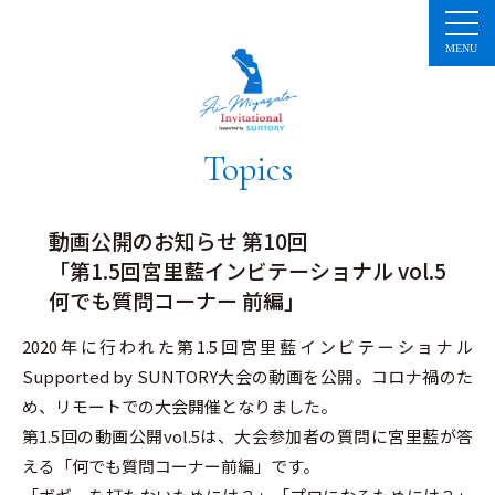
コ
ン
テ
ン
ツ
へ
ス
キ
ッ
プ
Topics
動画公開のお知らせ 第10回
「第1.5回宮里藍インビテーショナル vol.5
何でも質問コーナー 前編」
2020年に行われた第1.5回宮里藍インビテーショナル
Supported by SUNTORY大会の動画を公開。コロナ禍のた
め、リモートでの大会開催となりました。
第1.5回の動画公開vol.5は、大会参加者の質問に宮里藍が答
える「何でも質問コーナー前編」です。