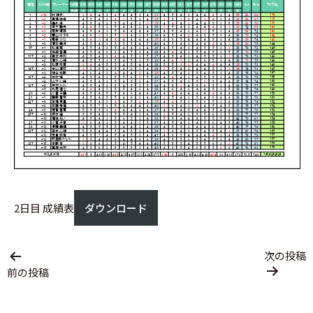
2日目 成績表
ダウンロード
投
次の投稿
稿
前の投稿
ナ
ビ
ゲ