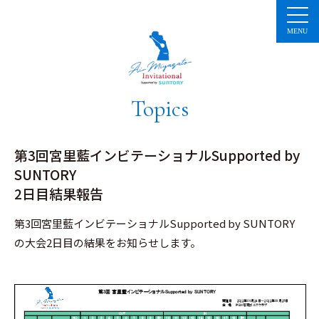
コ
ン
テ
ン
ツ
へ
ス
キ
ッ
プ
Topics
第3回宮里藍インビテーショナルSupported by
SUNTORY
2日目結果報告
第3回宮里藍インビテーショナルSupported by SUNTORY
の大会2日目の結果をお知らせします。