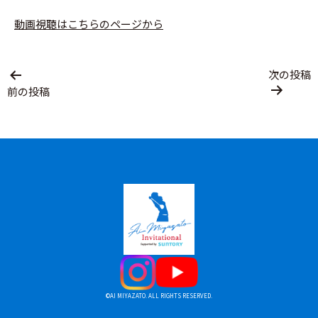
動画視聴はこちらのページから
投
次の投稿
稿
前の投稿
ナ
ビ
ゲ
ー
シ
ョ
ン
©AI MIYAZATO. ALL RIGHTS RESERVED.