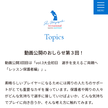
コ
ン
テ
ン
ツ
へ
ス
キ
ッ
プ
Topics
動画公開のおしらせ第３回！
動画公開3回目は「vol.3大会初日 選手を支えるご両親へ
「レッスン保護者編」」。
素晴らしいプレイヤーになるためには周りの人たちのサポー
トがとても重要なカギを握っています。保護者や周りの人々
がどんな気持ちで選手に接していけばよいか、どんな気持ち
でプレイに向き合うか、そんな考え方に触れてみます。